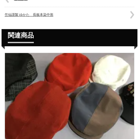
竺仙謹製 ゆかた 長板本染中形
関連商品