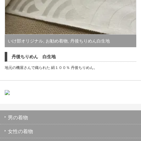
いけ部オリジナル
,
お勧め着物
,
丹後ちりめん白生地
丹後ちりめん 白生地
地元の機屋さんで織られた 絹１００％ 丹後ちりめん。
男の着物
女性の着物