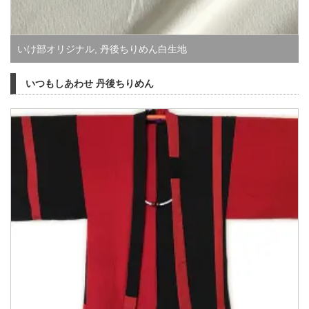
いけ部オリジナル
,
丹後ちりめん白生地
いつもしあわせ 丹後ちりめん