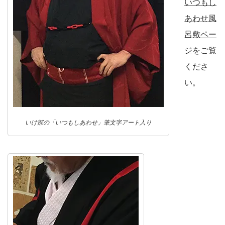
いつもし
あわせ風
呂敷ペー
ジ
をご覧
くださ
い。
いけ部の「いつもしあわせ」筆文字アート入り