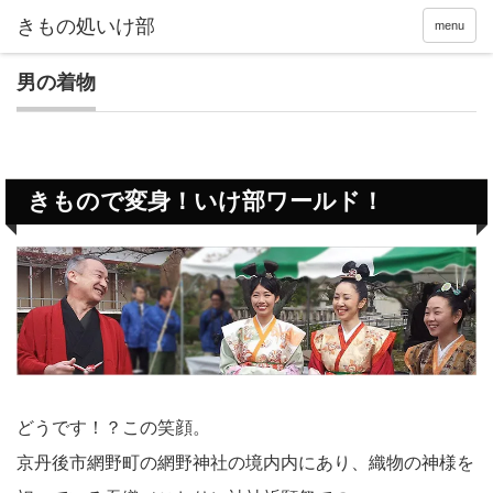
menu
男の着物
きもので変身！いけ部ワールド！
どうです！？この笑顔。
京丹後市網野町の網野神社の境内内にあり、織物の神様を