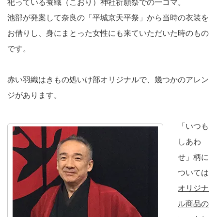
祀っている蚕織（こおり）神社祈願祭での一コマ。
池部が発案して奈良の「平城京天平祭」から当時の衣装を
お借りし、身にまとった女性にも来ていただいた時のもの
です。
赤い羽織はきもの処いけ部オリジナルで、幾つかのアレン
ジがあります。
「いつも
しあわ
せ」柄に
ついては
オリジナ
ル商品の