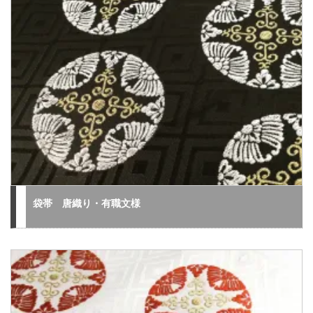
袋帯 唐織り・有職文様