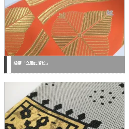
袋帯「立涌に若松」