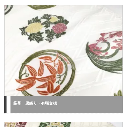
袋帯 唐織り・有職文様