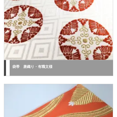
袋帯 唐織り・有職文様