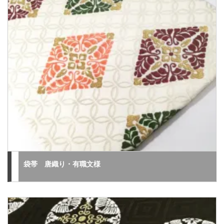
袋帯 唐織り・有職文様