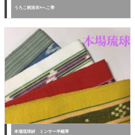
うろこ柄浴衣×へこ帯
本場琉球絣 ミンサー半幅帯