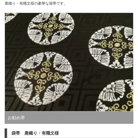
唐織り・有職文様の豪華な袋帯です。
お勧め帯
袋帯 唐織り・有職文様