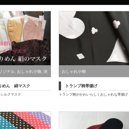
リジナル
,
おしゃれ小物
,
浴
おしゃれ小物
物
りめん 絹マスク
トランプ柄帯揚げ
のシルクマスク
トランプ柄がかわいらしくおしゃれな帯揚げ