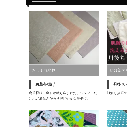
おしゃれ小物
いけ部オ
衣・夏着
唐草帯揚げ
丹後ち
唐草模様に金糸が織り込まれた、シンプルだ
肌触り抜群
けれど豪華さがあり煌びやかな帯揚げ。