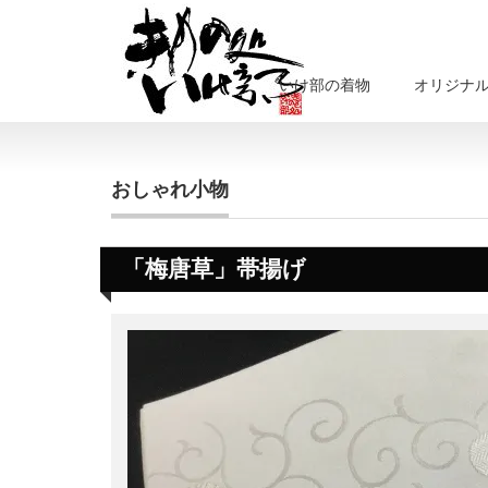
いけ部の着物
オリジナ
おしゃれ小物
「梅唐草」帯揚げ