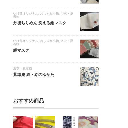
いけ部オリジナル
,
おしゃれ小物
,
浴衣・夏
着物
丹後ちりめん 洗える絹マスク
いけ部オリジナル
,
おしゃれ小物
,
浴衣・夏
着物
絹マスク
浴衣・夏着物
紫織庵 綿・絽のゆかた
おすすめ商品