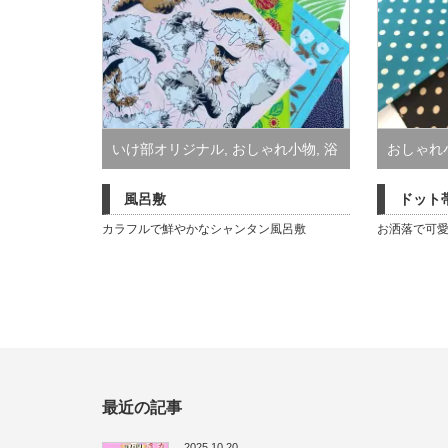
いけ部オリジナル
,
おしゃれ小物
,
浴
おしゃれ
衣・夏着物
風呂敷
ドット
カラフルで鮮やかなシャンタン風呂敷
お洒落で可
最近の記事
2025.10.20