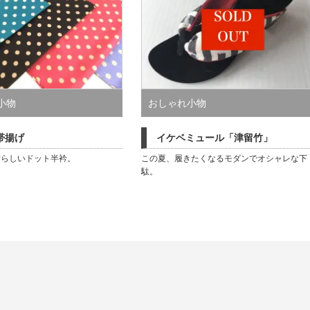
小物
おしゃれ小物
帯揚げ
イケベミュール「津留竹」
愛らしいドット半衿。
この夏、履きたくなるモダンでオシャレな下
駄。