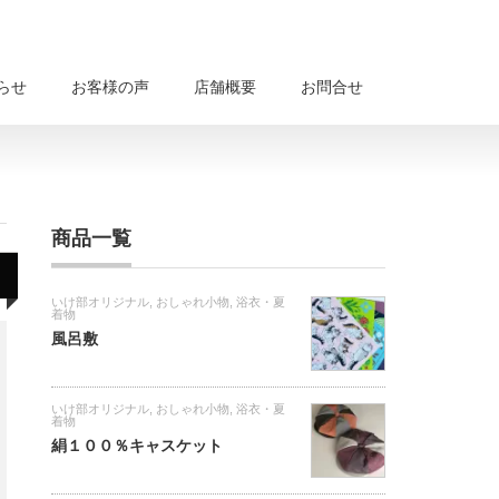
らせ
お客様の声
店舗概要
お問合せ
商品一覧
いけ部オリジナル
,
おしゃれ小物
,
浴衣・夏
着物
風呂敷
いけ部オリジナル
,
おしゃれ小物
,
浴衣・夏
着物
絹１００％キャスケット