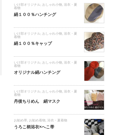
いけ部オリジナル
,
おしゃれ小物
,
浴衣・夏
着物
絹１００％ハンチング
いけ部オリジナル
,
おしゃれ小物
,
浴衣・夏
着物
絹１００％キャップ
いけ部オリジナル
,
おしゃれ小物
,
浴衣・夏
着物
オリジナル絹ハンチング
いけ部オリジナル
,
おしゃれ小物
,
浴衣・夏
着物
丹後ちりめん 絹マスク
お勧め帯
,
お勧め着物
,
浴衣・夏着物
うろこ柄浴衣×へこ帯