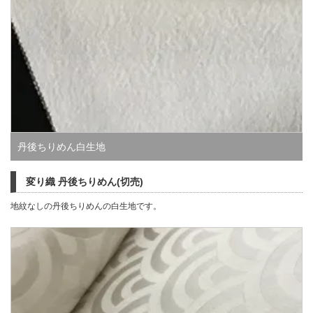
丹後ちりめん白生地
変り織 丹後ちりめん(切売)
地紋なしの丹後ちりめんの白生地です。