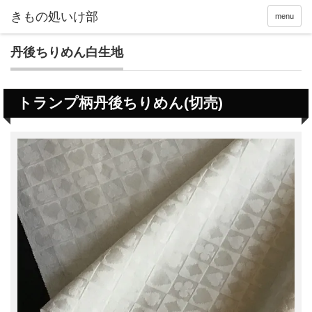
menu
丹後ちりめん白生地
トランプ柄丹後ちりめん(切売)