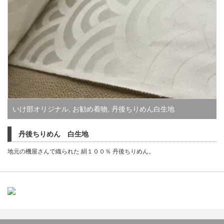
いけ部オリジナル
,
お勧め着物
,
丹後ちりめん白生地
丹後ちりめん 白生地
地元の機屋さんで織られた 絹１００％ 丹後ちりめん。