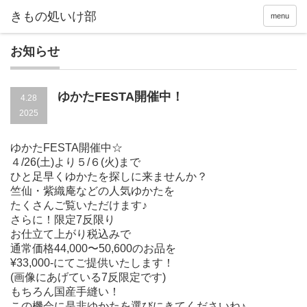
menu
お知らせ
ゆかたFESTA開催中！
4.28
2025
ゆかたFESTA開催中☆
４/26(土)より５/６(火)まで
ひと足早くゆかたを探しに来ませんか？
竺仙・紫織庵などの人気ゆかたを
たくさんご覧いただけます♪
さらに！限定7反限り
お仕立て上がり税込みで
通常価格44,000〜50,600のお品を
¥33,000-にてご提供いたします！
(画像にあげている7反限定です)
もちろん国産手縫い！
この機会に是非ゆかたを選びにきてくださいね♪