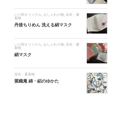
いけ部オリジナル
,
おしゃれ小物
,
浴衣・夏
着物
丹後ちりめん 洗える絹マスク
いけ部オリジナル
,
おしゃれ小物
,
浴衣・夏
着物
絹マスク
浴衣・夏着物
紫織庵 綿・絽のゆかた