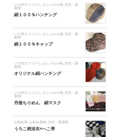
いけ部オリジナル
,
おしゃれ小物
,
浴衣・夏
着物
絹１００％ハンチング
いけ部オリジナル
,
おしゃれ小物
,
浴衣・夏
着物
絹１００％キャップ
いけ部オリジナル
,
おしゃれ小物
,
浴衣・夏
着物
オリジナル絹ハンチング
いけ部オリジナル
,
おしゃれ小物
,
浴衣・夏
着物
丹後ちりめん 絹マスク
お勧め帯
,
お勧め着物
,
浴衣・夏着物
うろこ柄浴衣×へこ帯