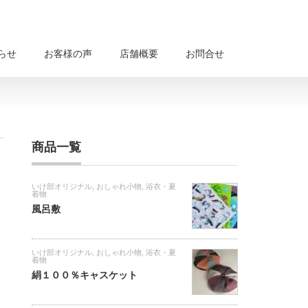
らせ
お客様の声
店舗概要
お問合せ
商品一覧
いけ部オリジナル
,
おしゃれ小物
,
浴衣・夏
着物
風呂敷
いけ部オリジナル
,
おしゃれ小物
,
浴衣・夏
着物
絹１００％キャスケット