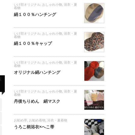
いけ部オリジナル
,
おしゃれ小物
,
浴衣・夏
着物
絹１００％ハンチング
いけ部オリジナル
,
おしゃれ小物
,
浴衣・夏
着物
絹１００％キャップ
いけ部オリジナル
,
おしゃれ小物
,
浴衣・夏
着物
オリジナル絹ハンチング
覧
いけ部オリジナル
,
おしゃれ小物
,
浴衣・夏
着物
丹後ちりめん 絹マスク
お勧め帯
,
お勧め着物
,
浴衣・夏着物
うろこ柄浴衣×へこ帯