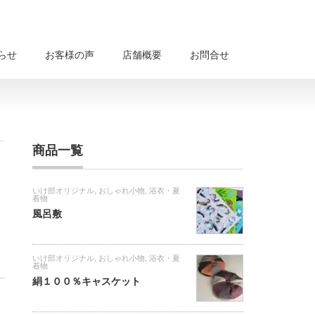
らせ
お客様の声
店舗概要
お問合せ
商品一覧
いけ部オリジナル
,
おしゃれ小物
,
浴衣・夏
着物
風呂敷
いけ部オリジナル
,
おしゃれ小物
,
浴衣・夏
着物
絹１００％キャスケット