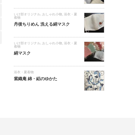
いけ部オリジナル
,
おしゃれ小物
,
浴衣・夏
着物
丹後ちりめん 洗える絹マスク
いけ部オリジナル
,
おしゃれ小物
,
浴衣・夏
着物
絹マスク
浴衣・夏着物
紫織庵 綿・絽のゆかた