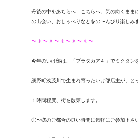
丹後の中をあちらへ、こちらへ。気の向くまま
の出会い、おしゃべりなどをの〜んびり楽しみ
〜 ✳︎ 〜 ✳︎ 〜 ✳︎ 〜 ✳︎ 〜 ✳︎ 〜
今年のいけ部は、「ブラタカアキ」でミクタン
網野町浅茂川で生まれ育ったいけ部店主が、と
１時間程度、街を散策します。
①〜③のご都合の良い時間に気軽にご参加下さ