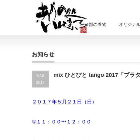
いけ部の着物
オリジナ
お知らせ
mix ひとびと tango 2017「ブ
5.16
2017
２０１７年５月２１日（日）
①１１：００〜１２：００