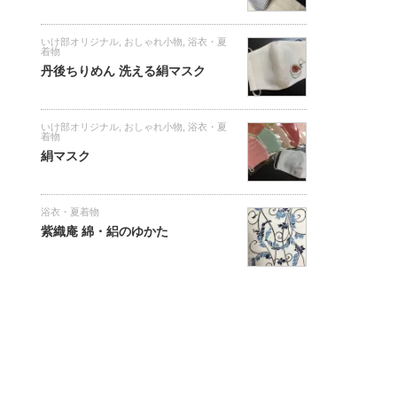
いけ部オリジナル
,
おしゃれ小物
,
浴衣・夏
着物
丹後ちりめん 洗える絹マスク
いけ部オリジナル
,
おしゃれ小物
,
浴衣・夏
着物
絹マスク
浴衣・夏着物
紫織庵 綿・絽のゆかた