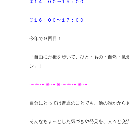
②１４：００〜１５：００
③１６：００〜１７：００
今年で９回目！
「自由に丹後を歩いて、ひと・もの・自然・風景と
ン」！
〜 ✳︎ 〜 ✳︎ 〜 ✳︎ 〜 ✳︎ 〜 ✳︎ 〜
自分にとっては普通のことでも、他の誰かから
そんなちょっとした気づきや発見を、人々と交