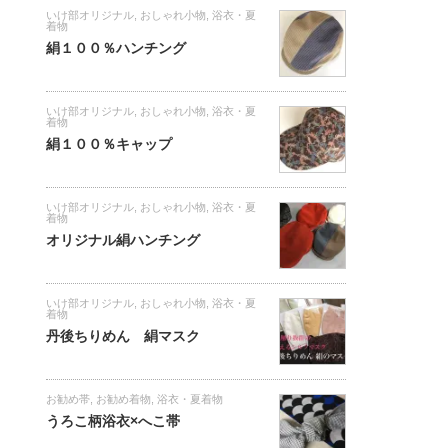
いけ部オリジナル
,
おしゃれ小物
,
浴衣・夏
着物
絹１００％ハンチング
いけ部オリジナル
,
おしゃれ小物
,
浴衣・夏
着物
絹１００％キャップ
いけ部オリジナル
,
おしゃれ小物
,
浴衣・夏
着物
オリジナル絹ハンチング
いけ部オリジナル
,
おしゃれ小物
,
浴衣・夏
着物
丹後ちりめん 絹マスク
お勧め帯
,
お勧め着物
,
浴衣・夏着物
うろこ柄浴衣×へこ帯