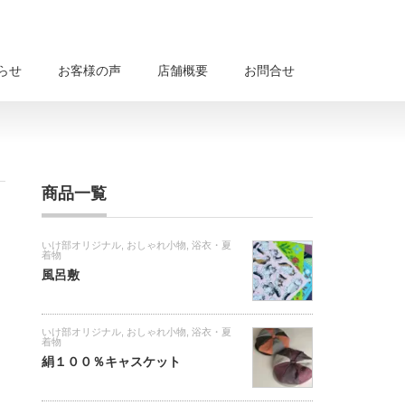
らせ
お客様の声
店舗概要
お問合せ
商品一覧
いけ部オリジナル
,
おしゃれ小物
,
浴衣・夏
着物
風呂敷
いけ部オリジナル
,
おしゃれ小物
,
浴衣・夏
着物
絹１００％キャスケット