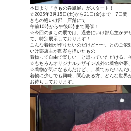
本日より『きもの春風展』がスタート！
☆2025年3月15日(土)から21日(金)まで 7日間
きもの処いけ部 店舗にて
午前10時から午後6時まで開催！
☆今回のきもの展では、過去にいけ部店主がデ
て、特別展示しております！
こんな着物が作りたいのだけど〜〜、とのご依
いけ部店主が図案を描いたもの
着物って自由で楽しい！と思っていただける、
☆もちろんオリジナルデザイン以外の着物や帯
☆着物が気になるんだけど、、着てみたいんだ
着物に少しでも興味、関心ある方、どんな世界
お待ちしております。