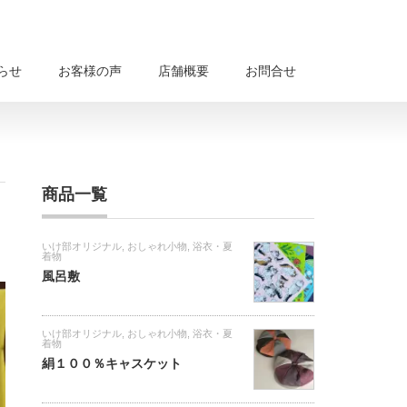
らせ
お客様の声
店舗概要
お問合せ
商品一覧
いけ部オリジナル
,
おしゃれ小物
,
浴衣・夏
着物
風呂敷
いけ部オリジナル
,
おしゃれ小物
,
浴衣・夏
着物
絹１００％キャスケット