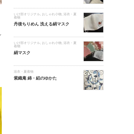
いけ部オリジナル
,
おしゃれ小物
,
浴衣・夏
着物
丹後ちりめん 洗える絹マスク
し
いけ部オリジナル
,
おしゃれ小物
,
浴衣・夏
、
着物
絹マスク
浴衣・夏着物
紫織庵 綿・絽のゆかた