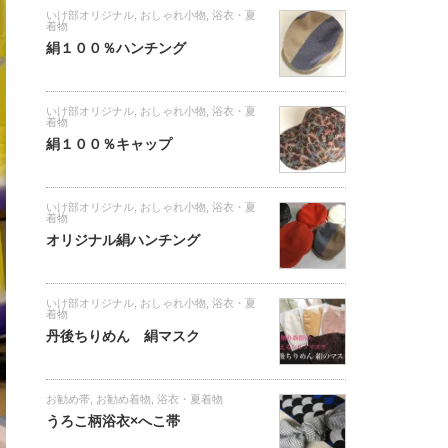
いけ部オリジナル
,
おしゃれ小物
,
浴衣・夏
着物
絹１００％ハンチング
いけ部オリジナル
,
おしゃれ小物
,
浴衣・夏
着物
絹１００％キャップ
いけ部オリジナル
,
おしゃれ小物
,
浴衣・夏
着物
オリジナル絹ハンチング
いけ部オリジナル
,
おしゃれ小物
,
浴衣・夏
着物
丹後ちりめん 絹マスク
お勧め帯
,
お勧め着物
,
浴衣・夏着物
うろこ柄浴衣×へこ帯